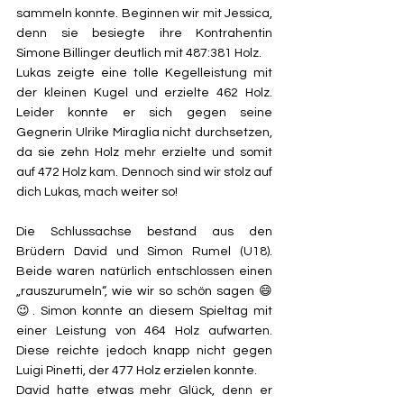
sammeln konnte. Beginnen wir mit Jessica, 
denn sie besiegte ihre Kontrahentin 
Simone Billinger deutlich mit 487:381 Holz.
Lukas zeigte eine tolle Kegelleistung mit 
der kleinen Kugel und erzielte 462 Holz. 
Leider konnte er sich gegen seine 
Gegnerin Ulrike Miraglia nicht durchsetzen, 
da sie zehn Holz mehr erzielte und somit 
auf 472 Holz kam. Dennoch sind wir stolz auf 
dich Lukas, mach weiter so!
Die Schlussachse bestand aus den 
Brüdern David und Simon Rumel (U18). 
Beide waren natürlich entschlossen einen 
„rauszurumeln“, wie wir so schön sagen 😄
😉. Simon konnte an diesem Spieltag mit 
einer Leistung von 464 Holz aufwarten. 
Diese reichte jedoch knapp nicht gegen 
Luigi Pinetti, der 477 Holz erzielen konnte.
David hatte etwas mehr Glück, denn er 