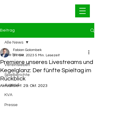
Bahnfrei Kleinwallstadt
1928 e.V.
Beitrag
Alle News
Fabian Golombek
Alle News
21. Okt. 2023
5 Min. Lesezeit
Premiere unseres Livestreams und
Vereinsleben
Kegelglanz: Der fünfte Spieltag im
Spielberichte
Rückblick
Jugend
Aktualisiert:
29. Okt. 2023
KVA
Presse