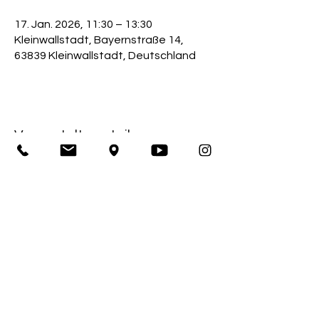
17. Jan. 2026, 11:30 – 13:30
Kleinwallstadt, Bayernstraße 14,
63839 Kleinwallstadt, Deutschland
Veranstaltung teilen
Impressum
Sportkegelclub Bahnfrei Kleinwallstadt 1928 e.V.
Bayernstraße 14
63839 Kleinwallstadt
1. Vorstand: Thomas Büttner
Amtsgericht Obernburg / Registernummer: 390