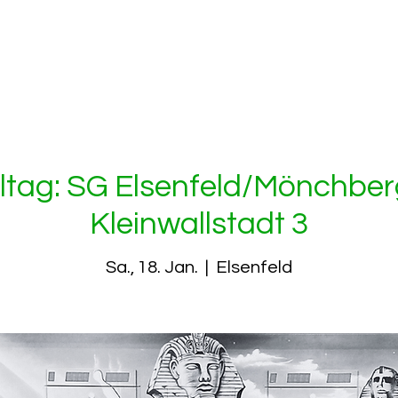
frei Kleinwallstadt 1928
portliches
Verein
Ferienspiele
eltag: SG Elsenfeld/Mönchberg 
Kleinwallstadt 3
Sa., 18. Jan.
  |  
Elsenfeld