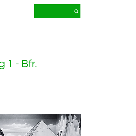
 e.V.
 2026
Mehr
1 - Bfr.