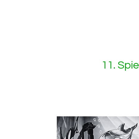
Bahn
Termine
S
11. Spi