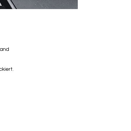
land
kiert.