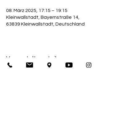
08. März 2025, 17:15 – 19:15
Kleinwallstadt, Bayernstraße 14,
63839 Kleinwallstadt, Deutschland
Veranstaltung teilen
Impressum
Sportkegelclub Bahnfrei Kleinwallstadt 1928 e.V.
Bayernstraße 14
63839 Kleinwallstadt
1. Vorstand: Thomas Büttner
Amtsgericht Obernburg / Registernummer: 390