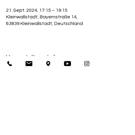
21. Sept. 2024, 17:15 – 19:15
Kleinwallstadt, Bayernstraße 14,
63839 Kleinwallstadt, Deutschland
Veranstaltung teilen
Impressum
Sportkegelclub Bahnfrei Kleinwallstadt 1928 e.V.
Bayernstraße 14
63839 Kleinwallstadt
1. Vorstand: Thomas Büttner
Amtsgericht Obernburg / Registernummer: 390