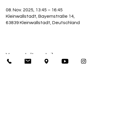
08. Nov. 2025, 13:45 – 16:45
Kleinwallstadt, Bayernstraße 14,
63839 Kleinwallstadt, Deutschland
Veranstaltung teilen
Impressum
Sportkegelclub Bahnfrei Kleinwallstadt 1928 e.V.
Bayernstraße 14
63839 Kleinwallstadt
1. Vorstand: Thomas Büttner
Amtsgericht Obernburg / Registernummer: 390