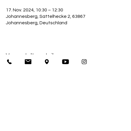
17. Nov. 2024, 10:30 – 12:30
Johannesberg, Sattelhecke 2, 63867
Johannesberg, Deutschland
Veranstaltung teilen
Impressum
Sportkegelclub Bahnfrei Kleinwallstadt 1928 e.V.
Bayernstraße 14
63839 Kleinwallstadt
1. Vorstand: Thomas Büttner
Amtsgericht Obernburg / Registernummer: 390