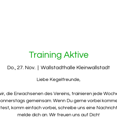
frei Kleinwallstadt 1928
portliches
Verein
Ferienspiele
Training Aktive
Do., 27. Nov.
  |  
Wallstadthalle Kleinwallstadt
Liebe Kegelfreunde,
wir, die Erwachsenen des Vereins, trainieren jede Woch
onnerstags gemeinsam. Wenn Du gerne vorbei komm
est, komm einfach vorbei, schreibe uns eine Nachrich
melde dich an. Wir freuen uns auf Dich!