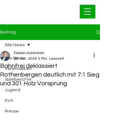
Bahnfrei Kleinwallstadt
1928 e.V.
Beitrag
Alle News
Fabian Golombek
Alle News
20. Jan. 2024
3 Min. Lesezeit
Bahnfrei ⁠deklassiert
Vereinsleben
Rothenbergen deutlich mit 7:1 Sieg
Spielberichte
und 301 Holz Vorsprung
Jugend
KVA
Presse