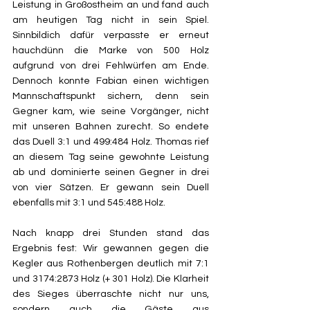
Leistung in Großostheim an und fand auch 
am heutigen Tag nicht in sein Spiel. 
Sinnbildich dafür verpasste er erneut 
hauchdünn die Marke von 500 Holz 
aufgrund von drei Fehlwürfen am Ende. 
Dennoch konnte Fabian einen wichtigen 
Mannschaftspunkt sichern, denn sein 
Gegner kam, wie seine Vorgänger, nicht 
mit unseren Bahnen zurecht. So endete 
das Duell 3:1 und 499:484 Holz. Thomas rief 
an diesem Tag seine gewohnte Leistung 
ab und dominierte seinen Gegner in drei 
von vier Sätzen. Er gewann sein Duell 
ebenfalls mit 3:1 und 545:488 Holz.
Nach knapp drei Stunden stand das 
Ergebnis fest: Wir gewannen gegen die 
Kegler aus Rothenbergen deutlich mit 7:1 
und 3174:2873 Holz (+ 301 Holz). Die Klarheit 
des Sieges überraschte nicht nur uns, 
sondern auch die Gäste aus 