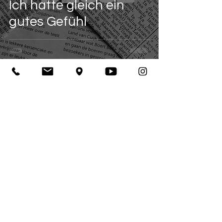
Ich hatte gleich ein
gutes Gefühl
Main-Echo
26. Okt. 2023
1 Min. Lesezeit
Presse
Thomas Büttner siegt
mit Kleinwallstadt