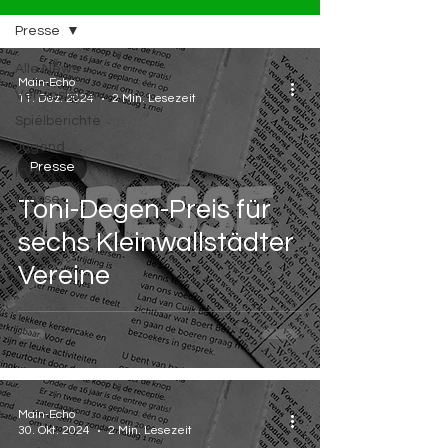
Presse
Alle News
Main-Echo
Vereinsleben
11. Dez. 2024
2 Min. Lesezeit
Spielberichte
Jugend
Presse
KVA
Presse
Toni-Degen-Preis für
sechs Kleinwallstädter
Vereine
Main-Echo
30. Okt. 2024
2 Min. Lesezeit