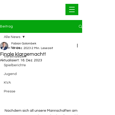
Bahnfrei Kleinwallstadt
1928 e.V.
Beitrag
Alle News
Fabian Golombek
Alle News
10. Dez. 2023
2 Min. Lesezeit
Finale klargemacht!
Vereinsleben
Aktualisiert:
16. Dez. 2023
Spielberichte
Jugend
KVA
Presse
Nachdem sich all unsere Mannschaften am 