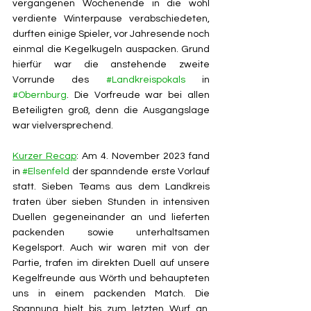
vergangenen Wochenende in die wohl 
verdiente Winterpause verabschiedeten, 
durften einige Spieler, vor Jahresende noch 
einmal die Kegelkugeln auspacken. Grund 
hierfür war die anstehende zweite 
Vorrunde des 
#Landkreispokals
 in 
#Obernburg
. Die Vorfreude war bei allen 
Beteiligten groß, denn die Ausgangslage 
war vielversprechend.
Kurzer Recap
: Am 4. November 2023 fand 
in 
#Elsenfeld
 der spanndende erste Vorlauf 
statt. Sieben Teams aus dem Landkreis 
traten über sieben Stunden in intensiven 
Duellen gegeneinander an und lieferten 
packenden sowie unterhaltsamen 
Kegelsport. Auch wir waren mit von der 
Partie, trafen im direkten Duell auf unsere 
Kegelfreunde aus Wörth und behaupteten 
uns in einem packenden Match. Die 
Spannung hielt bis zum letzten Wurf an, 