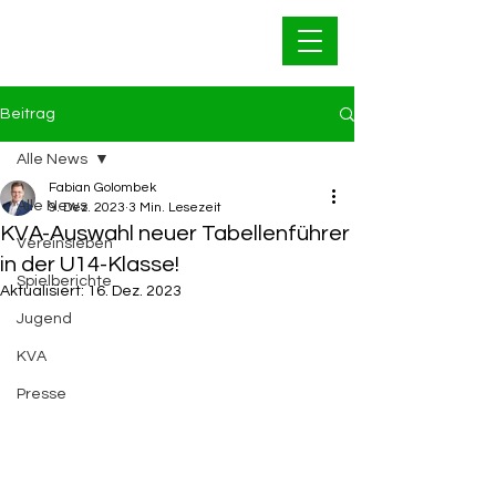
Bahnfrei Kleinwallstadt
1928 e.V.
Beitrag
Alle News
Fabian Golombek
Alle News
9. Dez. 2023
3 Min. Lesezeit
KVA-Auswahl neuer Tabellenführer
Vereinsleben
in der U14-Klasse!
Spielberichte
Aktualisiert:
16. Dez. 2023
Jugend
KVA
Presse