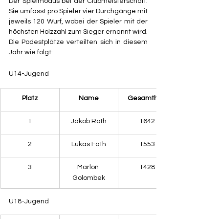
Der Spielmodus bei der Clubmeisterschaft: 
Sie umfasst pro Spieler vier Durchgänge mit 
jeweils 120 Wurf, wobei der Spieler mit der 
höchsten Holzzahl zum Sieger ernannt wird. 
Die Podestplätze verteilten sich in diesem 
Jahr wie folgt:
U14-Jugend
Platz
Name
Gesamtholz
1
Jakob Roth
1642
2
Lukas Fäth
1553
3
Marlon 
1428
Golombek
U18-Jugend