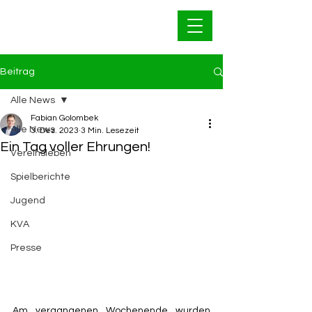
Bahnfrei Kleinwallstadt
1928 e.V.
Beitrag
Alle News
Fabian Golombek
Alle News
3. Dez. 2023
3 Min. Lesezeit
Ein Tag voller Ehrungen!
Vereinsleben
Spielberichte
Jugend
KVA
Presse
Am vergangenen Wochenende wurden 