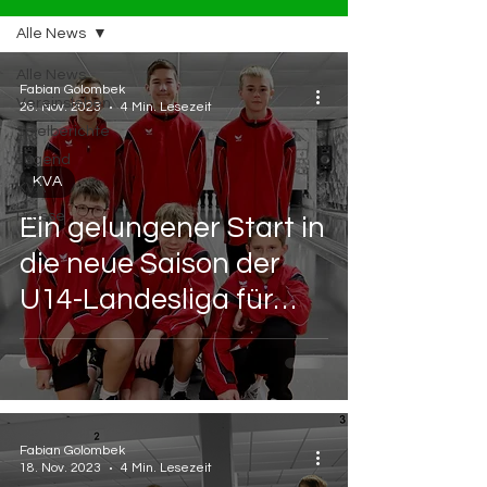
Alle News
Alle News
Fabian Golombek
Vereinsleben
26. Nov. 2023
4 Min. Lesezeit
Spielberichte
Jugend
KVA
KVA
Presse
Ein gelungener Start in
die neue Saison der
U14-Landesliga für
unsere Auswahlspieler
der KVA
Fabian Golombek
18. Nov. 2023
4 Min. Lesezeit