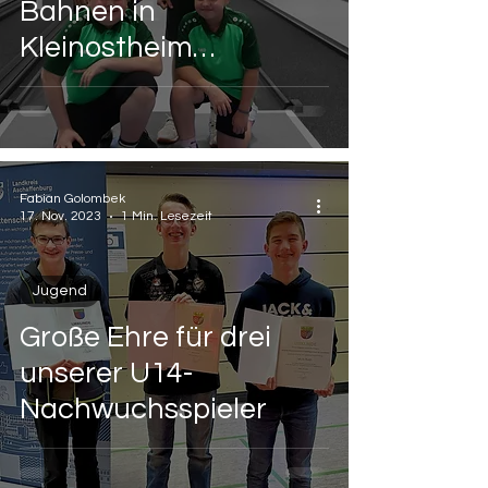
Bahnen in
Kleinostheim
beherrschen unsere
Nachwuchskegler
ohne Probleme
Fabian Golombek
17. Nov. 2023
1 Min. Lesezeit
Jugend
Große Ehre für drei
unserer U14-
Nachwuchsspieler