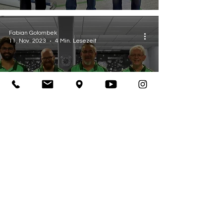
Fabian Golombek
11. Nov. 2023
4 Min. Lesezeit
Spielberichte
Ein Spieltag (leider)
zum Vergessen
Fabian Golombek
4. Nov. 2023
3 Min. Lesezeit