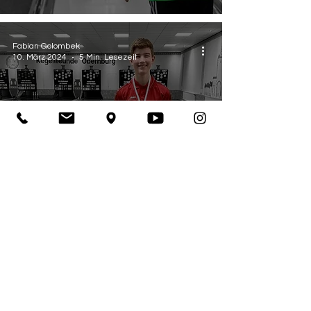
Fabian Golombek
10. März 2024
5 Min. Lesezeit
Jugend
Jakob Roth ist U14-
Vizehessenmeister
2024
Fabian Golombek
3. März 2024
6 Min. Lesezeit