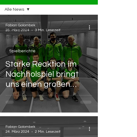
Alle News
Alle News
Fabian Golombek
Vereinsleben
28. März 2024
3 Min. Lesezeit
Spielberichte
Jugend
Spielberichte
KVA
Presse
Starke Reaktion im
Nachholspiel bringt
uns einen großen
Schritt näher Richtung
Klassenerhalt
Fabian Golombek
24. März 2024
2 Min. Lesezeit