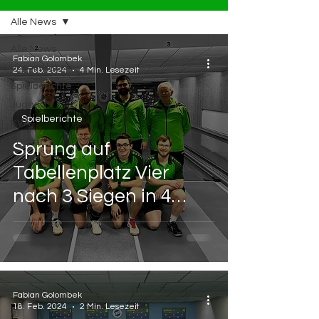
Alle News
Alle News
Fabian Golombek
Vereinsleben
24. Feb. 2024
4 Min. Lesezeit
Spielberichte
Jugend
Spielberichte
KVA
Presse
Sprung auf
Tabellenplatz Vier
nach 3 Siegen in 4
Spielen
Fabian Golombek
18. Feb. 2024
2 Min. Lesezeit