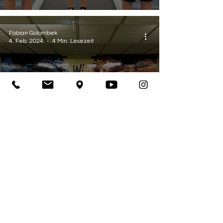
Fabian Golombek
4. Feb. 2024
4 Min. Lesezeit
Spielberichte
Gegen Wölfersheim
können wir nur knapp
…
Fabian Golombek
2. Feb. 2024
2 Min. Lesezeit