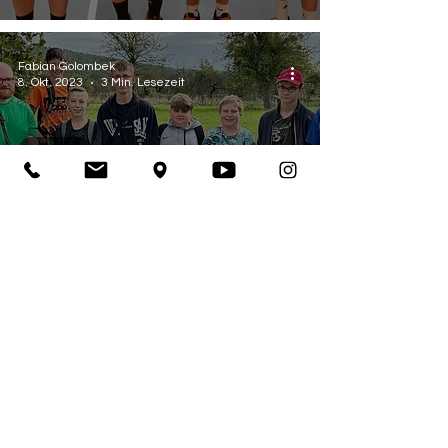
Fabian Golombek
8. Okt. 2023
3 Min. Lesezeit
Jugend
Ein Teambuilding-
Event voller Rätsel und
Spannung: Unsere
Jugend auf
Schatzsuche in
Kleinwallstadt
Fabian Golombek
3. Okt. 2023
2 Min. Lesezeit