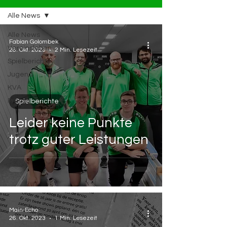
Alle News
Alle News
Fabian Golombek
Vereinsleben
28. Okt. 2023
2 Min. Lesezeit
Spielberichte
Jugend
KVA
Presse
Spielberichte
Leider keine Punkte
trotz guter Leistungen
Main-Echo
26. Okt. 2023
1 Min. Lesezeit