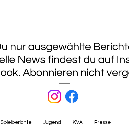
frei Kleinwallstadt 1928
portliches
Verein
Ferienspiele
 Du nur ausgewählte Berich
uelle News findest du auf I
ook. Abonnieren nicht verg
Spielberichte
Jugend
KVA
Presse