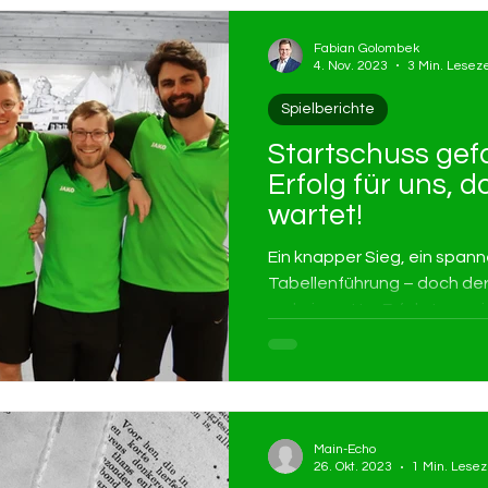
Fabian Golombek
4. Nov. 2023
3 Min. Leseze
Spielberichte
Startschuss gefa
Erfolg für uns, 
wartet!
Ein knapper Sieg, ein spann
Tabellenführung – doch der
mehr in petto. Erfahrt, was 
Main-Echo
26. Okt. 2023
1 Min. Lesez