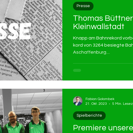
Presse
Thomas Büttner 
Kleinwallstadt
Knapp am Bahnrekord vorbei
kord von 3264 be­sieg­te Bahn­f
Aschaf­fen­burg....
Fabian Golombek
21. Okt. 2023
5 Min. Lesez
Spielberichte
Premiere unsere