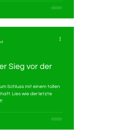
it
er Sieg vor der
zum Schluss mit einem tollen
aft. Lies wie der letzte
f!