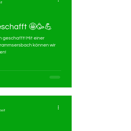
it
eschafft 🤩🥳💪
h geschafft! Mit einer
Frammsersbach können wir
en!
zeit