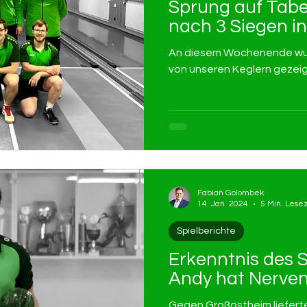
Sprung auf Tabel
nach 3 Siegen in
An diesem Wochenende wur
von unseren Keglern gezeig
Fabian Golombek
14. Jan. 2024
5 Min. Lesez
Spielberichte
Erkenntnis des S
Andy hat Nerven
Gegen Großostheim lieferte