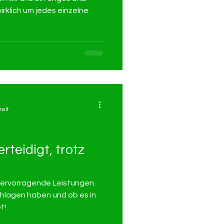
irklich um jedes einzelne
zeit
rteidigt, trotz
hervorragende Leistungen.
schlagen haben und ob es in
t!