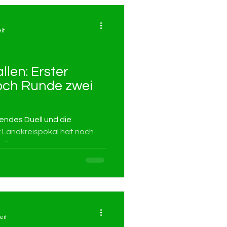
it
llen: Erster
doch Runde zwei
endes Duell und die
 Landkreispokal hat noch
in Runde zwei!
eit