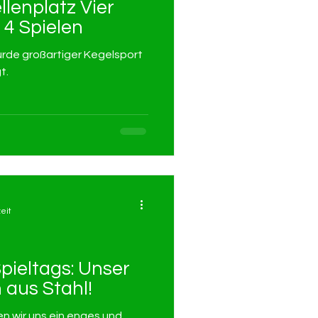
lenplatz Vier
 4 Spielen
de großartiger Kegelsport
t.
eit
pieltags: Unser
 aus Stahl!
n wir uns ein enges und