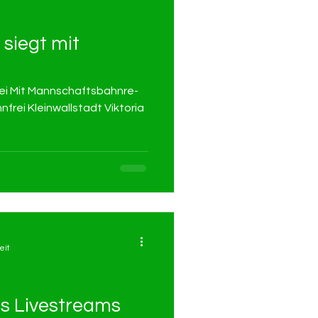
siegt mit
 Mit Mann­schafts­bahn­re­
­rei Klein­wall­stadt Vik­to­ria
eit
s Livestreams