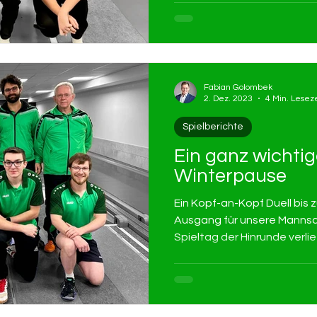
Fabian Golombek
2. Dez. 2023
4 Min. Leseze
Spielberichte
Ein ganz wichtig
Winterpause
Ein Kopf-an-Kopf Duell bis 
Ausgang für unsere Mannsch
Spieltag der Hinrunde verlie