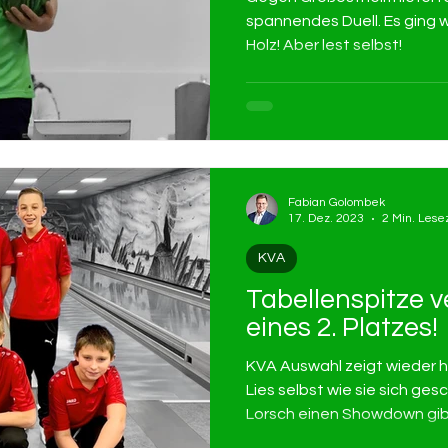
spannendes Duell. Es ging w
Holz! Aber lest selbst!
Fabian Golombek
17. Dez. 2023
2 Min. Lese
KVA
Tabellenspitze ve
eines 2. Platzes!
KVA Auswahl zeigt wieder 
Lies selbst wie sie sich ge
Lorsch einen Showdown gib