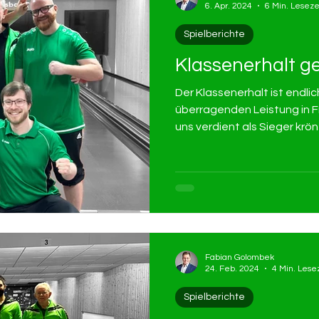
6. Apr. 2024
6 Min. Leseze
Spielberichte
Klassenerhalt g
Der Klassenerhalt ist endlic
überragenden Leistung in 
uns verdient als Sieger krön
Fabian Golombek
24. Feb. 2024
4 Min. Lese
Spielberichte