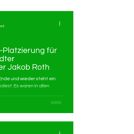
eit
-Platzierung für
dter
r Jakob Roth
 Ende und wieder steht ein
dest. Es waren in allen
hr!